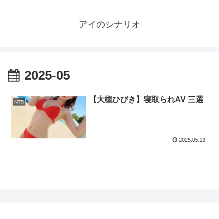
アイのシナリオ
2025-05
【大槻ひびき】寝取られAV 三選
NTR
2025.05.13