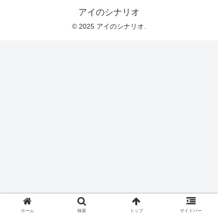
アイのシナリオ
© 2025 アイのシナリオ.
ホーム
検索
トップ
サイドバー